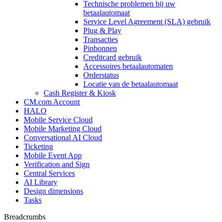
Technische problemen bij uw
betaalautomaat
Service Level Agreement (SLA) gebruik
Plug & Play
Transacties
Pinbonnen
Creditcard gebruik
Accessoires betaalautomaten
Orderstatus
Locatie van de betaalautomaat
Cash Register & Kiosk
CM.com Account
HALO
Mobile Service Cloud
Mobile Marketing Cloud
Conversational AI Cloud
Ticketing
Mobile Event App
Verification and Sign
Central Services
AI Library
Design dimensions
Tasks
Breadcrumbs