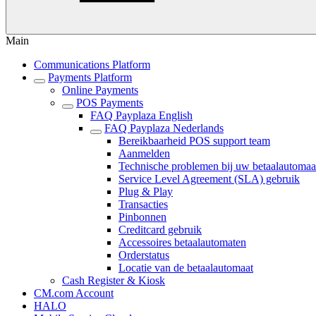
Main
Communications Platform
Payments Platform
Online Payments
POS Payments
FAQ Payplaza English
FAQ Payplaza Nederlands
Bereikbaarheid POS support team
Aanmelden
Technische problemen bij uw betaalautomaa
Service Level Agreement (SLA) gebruik
Plug & Play
Transacties
Pinbonnen
Creditcard gebruik
Accessoires betaalautomaten
Orderstatus
Locatie van de betaalautomaat
Cash Register & Kiosk
CM.com Account
HALO