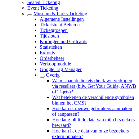
Seated Ticketing
Event Ticketing
Museum & Parks Ticketing
Algemene Instellingen
Ticketstraat Beheren
Ticketgroepen
Tijdsloten
Kortingen and Giftcards
Statistieken
Exports
Orderbeheer
Verkoopmodule
Google Tag Manager
Overig
Waar staan de tickets die ik wil verkopen
via resellers (bijv. Get Your Guide, ANWB
of Tiqets)?
Wat betekenen de verschillende symbolen
binnen het CMS?
Hoe kan ik nieuwe gebruikers aanmaken
of aanpassen?
Hoe lang blijft de data van mijn bezoekers
bewaard?
Hoe kan ik de data van onze bezoekers
extern ophalen?