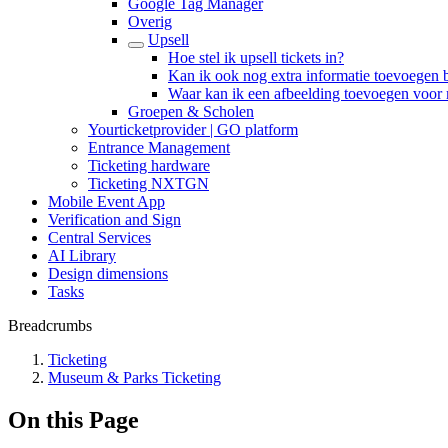
Google Tag Manager
Overig
Upsell
Hoe stel ik upsell tickets in?
Kan ik ook nog extra informatie toevoegen bi
Waar kan ik een afbeelding toevoegen voor 
Groepen & Scholen
Yourticketprovider | GO platform
Entrance Management
Ticketing hardware
Ticketing NXTGN
Mobile Event App
Verification and Sign
Central Services
AI Library
Design dimensions
Tasks
Breadcrumbs
Ticketing
Museum & Parks Ticketing
On this Page