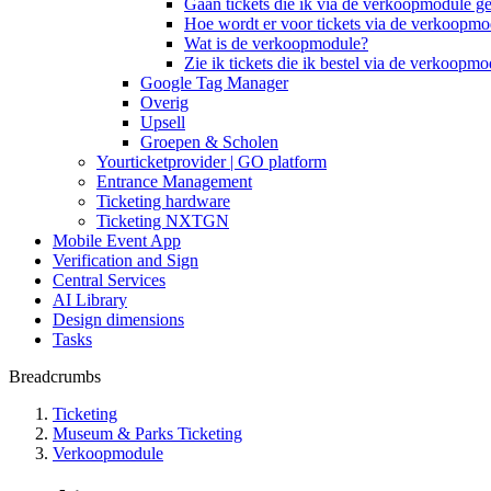
Gaan tickets die ik via de verkoopmodule ge
Hoe wordt er voor tickets via de verkoopmo
Wat is de verkoopmodule?
Zie ik tickets die ik bestel via de verkoopmo
Google Tag Manager
Overig
Upsell
Groepen & Scholen
Yourticketprovider | GO platform
Entrance Management
Ticketing hardware
Ticketing NXTGN
Mobile Event App
Verification and Sign
Central Services
AI Library
Design dimensions
Tasks
Breadcrumbs
Ticketing
Museum & Parks Ticketing
Verkoopmodule