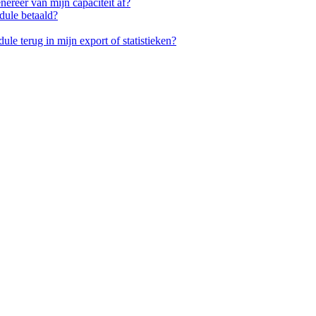
nereer van mijn capaciteit af?
dule betaald?
dule terug in mijn export of statistieken?