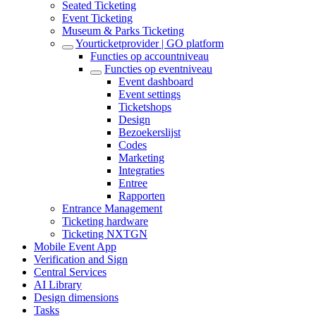
Seated Ticketing
Event Ticketing
Museum & Parks Ticketing
Yourticketprovider | GO platform
Functies op accountniveau
Functies op eventniveau
Event dashboard
Event settings
Ticketshops
Design
Bezoekerslijst
Codes
Marketing
Integraties
Entree
Rapporten
Entrance Management
Ticketing hardware
Ticketing NXTGN
Mobile Event App
Verification and Sign
Central Services
AI Library
Design dimensions
Tasks