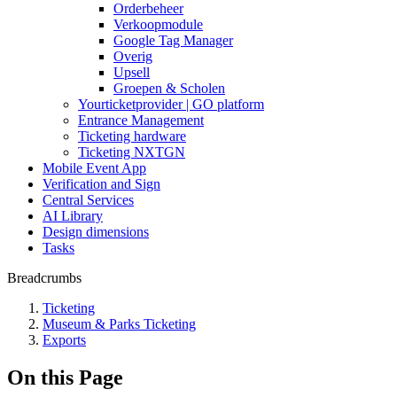
Orderbeheer
Verkoopmodule
Google Tag Manager
Overig
Upsell
Groepen & Scholen
Yourticketprovider | GO platform
Entrance Management
Ticketing hardware
Ticketing NXTGN
Mobile Event App
Verification and Sign
Central Services
AI Library
Design dimensions
Tasks
Breadcrumbs
Ticketing
Museum & Parks Ticketing
Exports
On this Page