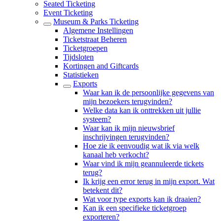
Seated Ticketing
Event Ticketing
Museum & Parks Ticketing
Algemene Instellingen
Ticketstraat Beheren
Ticketgroepen
Tijdsloten
Kortingen and Giftcards
Statistieken
Exports
Waar kan ik de persoonlijke gegevens van
mijn bezoekers terugvinden?
Welke data kan ik onttrekken uit jullie
systeem?
Waar kan ik mijn nieuwsbrief
inschrijvingen terugvinden?
Hoe zie ik eenvoudig wat ik via welk
kanaal heb verkocht?
Waar vind ik mijn geannuleerde tickets
terug?
Ik krijg een error terug in mijn export. Wat
betekent dit?
Wat voor type exports kan ik draaien?
Kan ik een specifieke ticketgroep
exporteren?