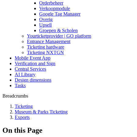
Orderbeheer
Verkoopmodule
Google Tag Manager
Overig
Upsell
Groepen & Scholen
Yourticketprovider | GO platform
Entrance Management
Ticketing hardware
Ticketing NXTGN
Mobile Event App
Verification and Sign
Central Services
AI Library
Design dimensions
Tasks
Breadcrumbs
Ticketing
Museum & Parks Ticketing
Exports
On this Page