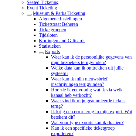
Seated Ticketing
Event Ticketing
Museum & Parks Ticketing
Algemene Instellingen
Ticketstraat Beheren
Ticketgroepen
Tijdsloten
Kortingen and Giftcards
Statistieken
Exports
Waar kan ik de persoonlijke gegevens van
mijn bezoekers terugvinden?
Welke data kan ik onttrekken uit jullie
systeem?
Waar kan ik mijn nieuwsbrief
inschrijvingen terugvinden?
Hoe zie ik eenvoudig wat ik via welk
kanaal heb verkocht?
Waar vind ik mijn geannuleerde tickets
terug?
Ik krijg een error terug in mijn export. Wat
betekent dit?
Wat voor type exports kan ik draaien?
Kan ik een specifieke ticketgroep
exporteren?