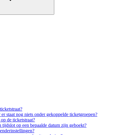
icketstraat?
 er staat nog niets onder gekoppelde ticketgroepen?
 op de ticketstraat?
n tijdslot op een bepaalde datum zijn geboekt?
lenderinstellingen?