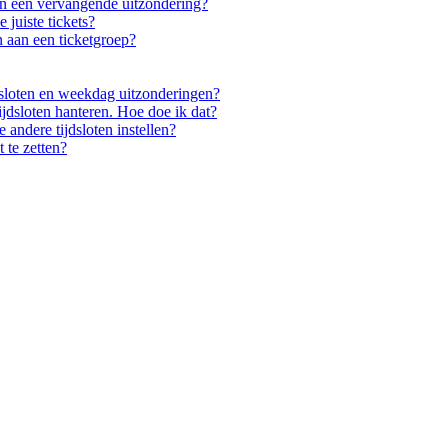
en een vervangende uitzondering?
 juiste tickets?
 aan een ticketgroep?
jdsloten en weekdag uitzonderingen?
ijdsloten hanteren. Hoe doe ik dat?
andere tijdsloten instellen?
 te zetten?