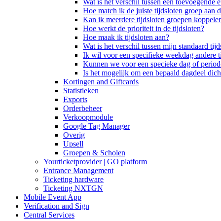
Wat is het verschil tussen een toevoegende 
Hoe match ik de juiste tijdsloten groep aan de
Kan ik meerdere tijdsloten groepen koppelen
Hoe werkt de prioriteit in de tijdsloten?
Hoe maak ik tijdsloten aan?
Wat is het verschil tussen mijn standaard ti
Ik wil voor een specifieke weekdag andere t
Kunnen we voor een specieke dag of periode 
Is het mogelijk om een bepaald dagdeel dicht
Kortingen and Giftcards
Statistieken
Exports
Orderbeheer
Verkoopmodule
Google Tag Manager
Overig
Upsell
Groepen & Scholen
Yourticketprovider | GO platform
Entrance Management
Ticketing hardware
Ticketing NXTGN
Mobile Event App
Verification and Sign
Central Services