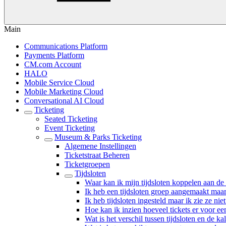
Main
Communications Platform
Payments Platform
CM.com Account
HALO
Mobile Service Cloud
Mobile Marketing Cloud
Conversational AI Cloud
Ticketing
Seated Ticketing
Event Ticketing
Museum & Parks Ticketing
Algemene Instellingen
Ticketstraat Beheren
Ticketgroepen
Tijdsloten
Waar kan ik mijn tijdsloten koppelen aan de t
Ik heb een tijdsloten groep aangemaakt maar
Ik heb tijdsloten ingesteld maar ik zie ze niet
Hoe kan ik inzien hoeveel tickets er voor ee
Wat is het verschil tussen tijdsloten en de ka