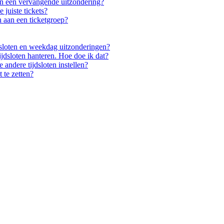
en een vervangende uitzondering?
 juiste tickets?
 aan een ticketgroep?
jdsloten en weekdag uitzonderingen?
ijdsloten hanteren. Hoe doe ik dat?
andere tijdsloten instellen?
 te zetten?