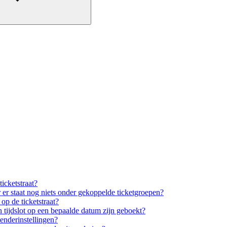
icketstraat?
 er staat nog niets onder gekoppelde ticketgroepen?
 op de ticketstraat?
n tijdslot op een bepaalde datum zijn geboekt?
lenderinstellingen?