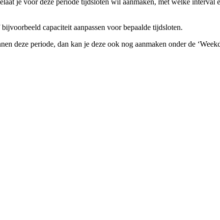
laat je voor deze periode tijdsloten wil aanmaken, met welke interval 
 bijvoorbeeld capaciteit aanpassen voor bepaalde tijdsloten.
nnen deze periode, dan kan je deze ook nog aanmaken onder de ‘Weekd