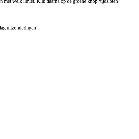
en met welk limiet. Klik daarna op de groene knop ‘tijdsloten
ag uitzonderingen’.