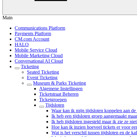
Main
Communications Platform
Payments Platform
CM.com Account
HALO
Mobile Service Cloud
Mobile Marketing Cloud
Conversational AI Cloud
Ticketing
Seated Ticketing
Event Ticketing
Museum & Parks Ticketing
Algemene Instellingen
Ticketstraat Beheren
Ticketgroepen
Tijdsloten
Waar kan ik mijn tijdsloten koppelen aan de t
Ik heb een tijdsloten groep aangemaakt maar
Ik heb tijdsloten ingesteld maar ik zie ze niet
Hoe kan ik inzien hoeveel tickets er voor ee
Wat is het verschil tussen tijdsloten en de ka