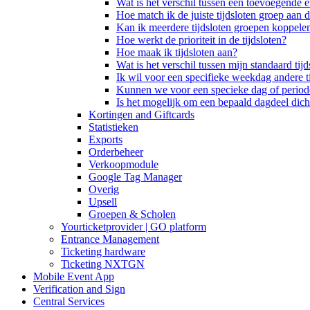
Wat is het verschil tussen een toevoegende 
Hoe match ik de juiste tijdsloten groep aan de
Kan ik meerdere tijdsloten groepen koppelen
Hoe werkt de prioriteit in de tijdsloten?
Hoe maak ik tijdsloten aan?
Wat is het verschil tussen mijn standaard ti
Ik wil voor een specifieke weekdag andere t
Kunnen we voor een specieke dag of periode 
Is het mogelijk om een bepaald dagdeel dicht
Kortingen and Giftcards
Statistieken
Exports
Orderbeheer
Verkoopmodule
Google Tag Manager
Overig
Upsell
Groepen & Scholen
Yourticketprovider | GO platform
Entrance Management
Ticketing hardware
Ticketing NXTGN
Mobile Event App
Verification and Sign
Central Services