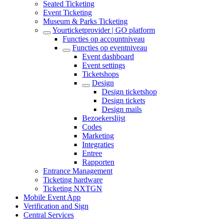
Seated Ticketing
Event Ticketing
Museum & Parks Ticketing
Yourticketprovider | GO platform
Functies op accountniveau
Functies op eventniveau
Event dashboard
Event settings
Ticketshops
Design
Design ticketshop
Design tickets
Design mails
Bezoekerslijst
Codes
Marketing
Integraties
Entree
Rapporten
Entrance Management
Ticketing hardware
Ticketing NXTGN
Mobile Event App
Verification and Sign
Central Services