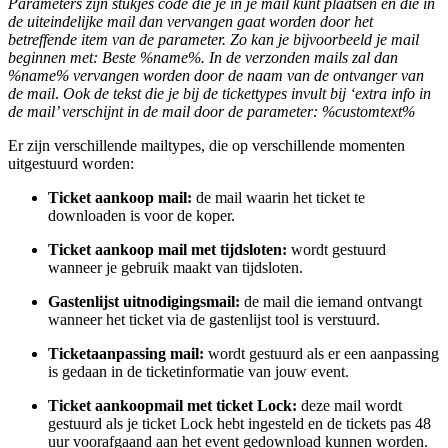
Parameters zijn stukjes code die je in je mail kunt plaatsen en die in
de uiteindelijke mail dan vervangen gaat worden door het
betreffende item van de parameter. Zo kan je bijvoorbeeld je mail
beginnen met: Beste %name%. In de verzonden mails zal dan
%name% vervangen worden door de naam van de ontvanger van
de mail
.
Ook de tekst die je bij de tickettypes invult bij ‘extra info in
de mail’ verschijnt in de mail door de parameter: %customtext%
Er zijn verschillende mailtypes, die op verschillende momenten
uitgestuurd worden:
Ticket aankoop mail:
de mail waarin het ticket te
downloaden is voor de koper.
Ticket aankoop mail met tijdsloten:
wordt gestuurd
wanneer je gebruik maakt van tijdsloten.
Gastenlijst uitnodigingsmail:
de mail die iemand ontvangt
wanneer het ticket via de gastenlijst tool is verstuurd.
Ticketaanpassing mail:
wordt gestuurd als er een aanpassing
is gedaan in de ticketinformatie van jouw event.
Ticket aankoopmail met ticket Lock:
deze mail wordt
gestuurd als je ticket Lock hebt ingesteld en de tickets pas 48
uur voorafgaand aan het event gedownload kunnen worden.