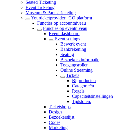
Seated Ticketing
Event Ticketing
Museum & Parks Ticketing
Yourticketprovider | GO platform
Functies op accountniveau
Functies op eventniveau
Event dashboard
Event settings
Bewerk event
Bankrekening
Seating
Bezoekers informatie
Toegangsrollen
Online Streaming
Tickets
Bijproducten
Categorieën
Regels
Capaciteitsinstellingen
Tijdsloten:
Ticketshops
Design
Bezoekerslijst
Codes
Marketing