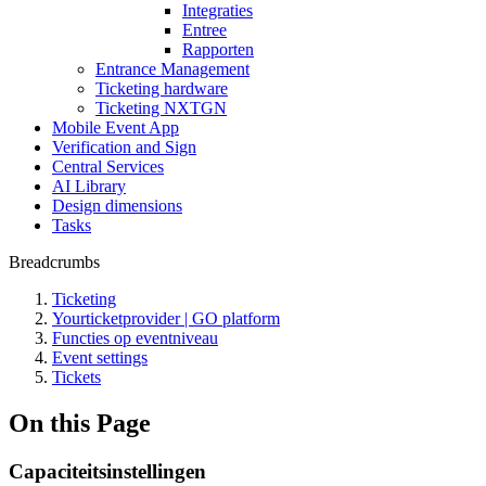
Integraties
Entree
Rapporten
Entrance Management
Ticketing hardware
Ticketing NXTGN
Mobile Event App
Verification and Sign
Central Services
AI Library
Design dimensions
Tasks
Breadcrumbs
Ticketing
Yourticketprovider | GO platform
Functies op eventniveau
Event settings
Tickets
On this Page
Capaciteitsinstellingen