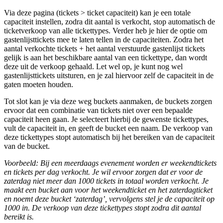
Via deze pagina (tickets > ticket capaciteit) kan je een totale
capaciteit instellen, zodra dit aantal is verkocht, stop automatisch de
ticketverkoop van alle tickettypes. Verder heb je hier de optie om
gastenlijsttickets mee te laten tellen in de capaciteiten. Zodra het
aantal verkochte tickets + het aantal verstuurde gastenlijst tickets
gelijk is aan het beschikbare aantal van een tickettype, dan wordt
deze uit de verkoop gehaald. Let wel op, je kunt nog wel
gastenlijsttickets uitsturen, en je zal hiervoor zelf de capaciteit in de
gaten moeten houden.
Tot slot kan je via deze weg buckets aanmaken, de buckets zorgen
ervoor dat een combinatie van tickets niet over een bepaalde
capaciteit heen gaan. Je selecteert hierbij de gewenste tickettypes,
vult de capaciteit in, en geeft de bucket een naam. De verkoop van
deze tickettypes stopt automatisch bij het bereiken van de capaciteit
van de bucket.
Voorbeeld: Bij een meerdaags evenement worden er weekendtickets
en tickets per dag verkocht. Je wil ervoor zorgen dat er voor de
zaterdag niet meer dan 1000 tickets in totaal worden verkocht. Je
maakt een bucket aan voor het weekendticket en het zaterdagticket
en noemt deze bucket ‘zaterdag’, vervolgens stel je de capaciteit op
1000 in. De verkoop van deze tickettypes stopt zodra dit aantal
bereikt is.