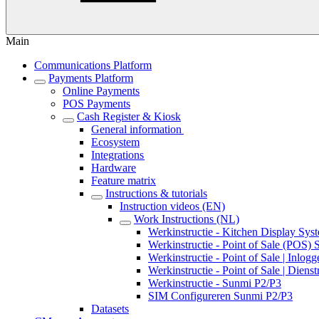
Main
Communications Platform
Payments Platform
Online Payments
POS Payments
Cash Register & Kiosk
General information
Ecosystem
Integrations
Hardware
Feature matrix
Instructions & tutorials
Instruction videos (EN)
Work Instructions (NL)
Werkinstructie - Kitchen Display Sy
Werkinstructie - Point of Sale (POS)
Werkinstructie - Point of Sale | Inlog
Werkinstructie - Point of Sale | Dienstr
Werkinstructie - Sunmi P2/P3
SIM Configureren Sunmi P2/P3
Datasets