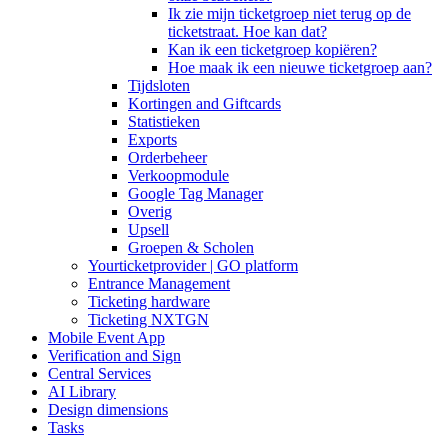
Ik zie mijn ticketgroep niet terug op de
ticketstraat. Hoe kan dat?
Kan ik een ticketgroep kopiëren?
Hoe maak ik een nieuwe ticketgroep aan?
Tijdsloten
Kortingen and Giftcards
Statistieken
Exports
Orderbeheer
Verkoopmodule
Google Tag Manager
Overig
Upsell
Groepen & Scholen
Yourticketprovider | GO platform
Entrance Management
Ticketing hardware
Ticketing NXTGN
Mobile Event App
Verification and Sign
Central Services
AI Library
Design dimensions
Tasks