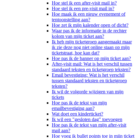
Hoe stel ik een after-visit mail in?
Hoe stel ik een pre-visit mail in?
Hoe maak ik een nieuw evenement of
tentoonstelling aan?
Hoe zet ik mijn kalender open of dicht?
Waar pas ik de informatie in de rechter
kolom van mijn ticket aan?
Ik heb mijn ticketgroep aangemaakt maar
ik zie deze nog niet online staan op mijn
ticketstraat, hoe kan dat?
Hoe pas ik de banner op mijn ticket aan?
After-visit mail: Wat is het verschil tussen
standaard teksten en ticketgroep teksten?
Email bevestiging: Wat is het verschil
tussen standaard teksten en ticketgroep
teksten?
Ik wil de volgorde wijzigen van mijn
tickets
Hoe pas ik de tekst van mijn
emailbevestiging aan?
Wat doet een kinderticket?
Ik wil een "gesloten dag" toevoegen
Hoe pas ik de tekst van mijn after-visit
mail aan?
Hoe voeg ik bullet points toe in mijn ticket