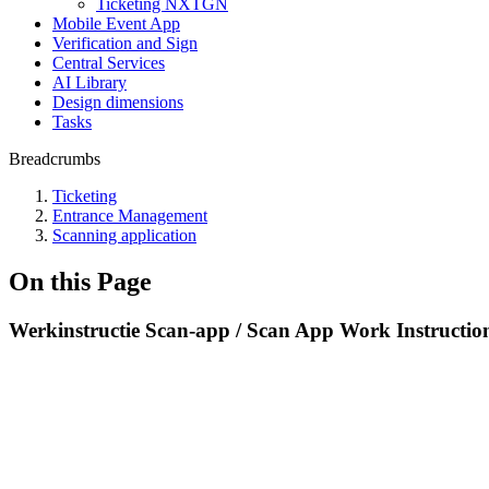
Ticketing NXTGN
Mobile Event App
Verification and Sign
Central Services
AI Library
Design dimensions
Tasks
Breadcrumbs
Ticketing
Entrance Management
Scanning application
On this Page
Werkinstructie Scan-app / Scan App Work Instructio