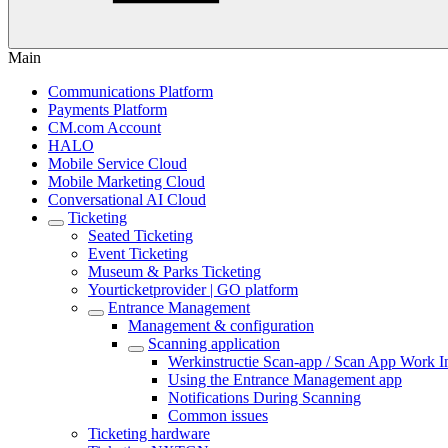
Main
Communications Platform
Payments Platform
CM.com Account
HALO
Mobile Service Cloud
Mobile Marketing Cloud
Conversational AI Cloud
Ticketing
Seated Ticketing
Event Ticketing
Museum & Parks Ticketing
Yourticketprovider | GO platform
Entrance Management
Management & configuration
Scanning application
Werkinstructie Scan-app / Scan App Work In
Using the Entrance Management app
Notifications During Scanning
Common issues
Ticketing hardware