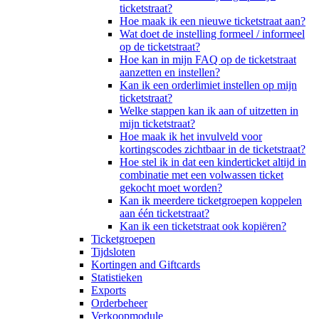
ticketstraat?
Hoe maak ik een nieuwe ticketstraat aan?
Wat doet de instelling formeel / informeel
op de ticketstraat?
Hoe kan in mijn FAQ op de ticketstraat
aanzetten en instellen?
Kan ik een orderlimiet instellen op mijn
ticketstraat?
Welke stappen kan ik aan of uitzetten in
mijn ticketstraat?
Hoe maak ik het invulveld voor
kortingscodes zichtbaar in de ticketstraat?
Hoe stel ik in dat een kinderticket altijd in
combinatie met een volwassen ticket
gekocht moet worden?
Kan ik meerdere ticketgroepen koppelen
aan één ticketstraat?
Kan ik een ticketstraat ook kopiëren?
Ticketgroepen
Tijdsloten
Kortingen and Giftcards
Statistieken
Exports
Orderbeheer
Verkoopmodule