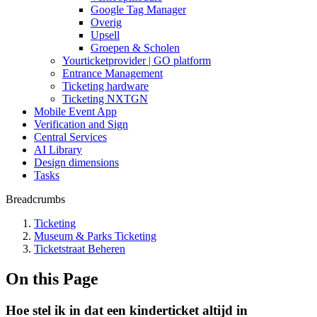
Google Tag Manager
Overig
Upsell
Groepen & Scholen
Yourticketprovider | GO platform
Entrance Management
Ticketing hardware
Ticketing NXTGN
Mobile Event App
Verification and Sign
Central Services
AI Library
Design dimensions
Tasks
Breadcrumbs
Ticketing
Museum & Parks Ticketing
Ticketstraat Beheren
On this Page
Hoe stel ik in dat een kinderticket altijd in