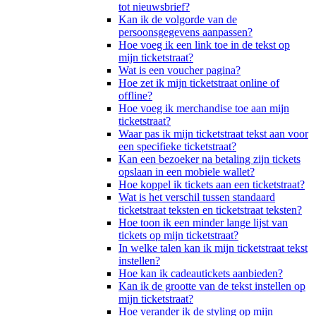
tot nieuwsbrief?
Kan ik de volgorde van de
persoonsgegevens aanpassen?
Hoe voeg ik een link toe in de tekst op
mijn ticketstraat?
Wat is een voucher pagina?
Hoe zet ik mijn ticketstraat online of
offline?
Hoe voeg ik merchandise toe aan mijn
ticketstraat?
Waar pas ik mijn ticketstraat tekst aan voor
een specifieke ticketstraat?
Kan een bezoeker na betaling zijn tickets
opslaan in een mobiele wallet?
Hoe koppel ik tickets aan een ticketstraat?
Wat is het verschil tussen standaard
ticketstraat teksten en ticketstraat teksten?
Hoe toon ik een minder lange lijst van
tickets op mijn ticketstraat?
In welke talen kan ik mijn ticketstraat tekst
instellen?
Hoe kan ik cadeautickets aanbieden?
Kan ik de grootte van de tekst instellen op
mijn ticketstraat?
Hoe verander ik de styling op mijn