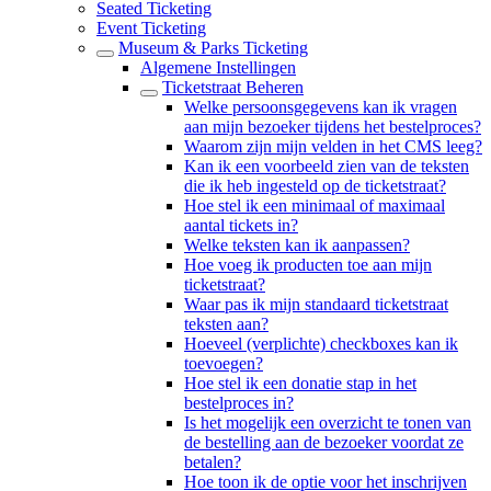
Seated Ticketing
Event Ticketing
Museum & Parks Ticketing
Algemene Instellingen
Ticketstraat Beheren
Welke persoonsgegevens kan ik vragen
aan mijn bezoeker tijdens het bestelproces?
Waarom zijn mijn velden in het CMS leeg?
Kan ik een voorbeeld zien van de teksten
die ik heb ingesteld op de ticketstraat?
Hoe stel ik een minimaal of maximaal
aantal tickets in?
Welke teksten kan ik aanpassen?
Hoe voeg ik producten toe aan mijn
ticketstraat?
Waar pas ik mijn standaard ticketstraat
teksten aan?
Hoeveel (verplichte) checkboxes kan ik
toevoegen?
Hoe stel ik een donatie stap in het
bestelproces in?
Is het mogelijk een overzicht te tonen van
de bestelling aan de bezoeker voordat ze
betalen?
Hoe toon ik de optie voor het inschrijven