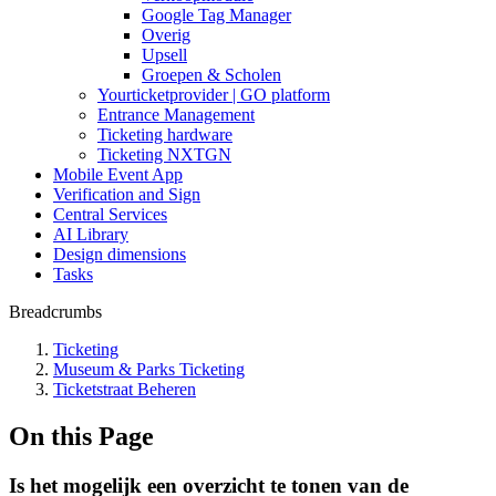
Google Tag Manager
Overig
Upsell
Groepen & Scholen
Yourticketprovider | GO platform
Entrance Management
Ticketing hardware
Ticketing NXTGN
Mobile Event App
Verification and Sign
Central Services
AI Library
Design dimensions
Tasks
Breadcrumbs
Ticketing
Museum & Parks Ticketing
Ticketstraat Beheren
On this Page
Is het mogelijk een overzicht te tonen van de