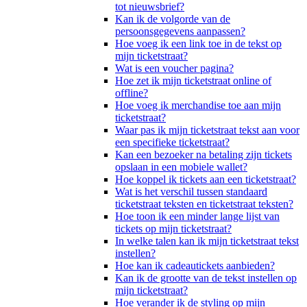
tot nieuwsbrief?
Kan ik de volgorde van de
persoonsgegevens aanpassen?
Hoe voeg ik een link toe in de tekst op
mijn ticketstraat?
Wat is een voucher pagina?
Hoe zet ik mijn ticketstraat online of
offline?
Hoe voeg ik merchandise toe aan mijn
ticketstraat?
Waar pas ik mijn ticketstraat tekst aan voor
een specifieke ticketstraat?
Kan een bezoeker na betaling zijn tickets
opslaan in een mobiele wallet?
Hoe koppel ik tickets aan een ticketstraat?
Wat is het verschil tussen standaard
ticketstraat teksten en ticketstraat teksten?
Hoe toon ik een minder lange lijst van
tickets op mijn ticketstraat?
In welke talen kan ik mijn ticketstraat tekst
instellen?
Hoe kan ik cadeautickets aanbieden?
Kan ik de grootte van de tekst instellen op
mijn ticketstraat?
Hoe verander ik de styling op mijn