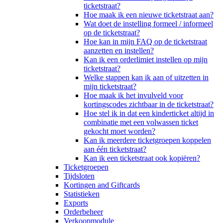
ticketstraat?
Hoe maak ik een nieuwe ticketstraat aan?
Wat doet de instelling formeel / informeel
op de ticketstraat?
Hoe kan in mijn FAQ op de ticketstraat
aanzetten en instellen?
Kan ik een orderlimiet instellen op mijn
ticketstraat?
Welke stappen kan ik aan of uitzetten in
mijn ticketstraat?
Hoe maak ik het invulveld voor
kortingscodes zichtbaar in de ticketstraat?
Hoe stel ik in dat een kinderticket altijd in
combinatie met een volwassen ticket
gekocht moet worden?
Kan ik meerdere ticketgroepen koppelen
aan één ticketstraat?
Kan ik een ticketstraat ook kopiëren?
Ticketgroepen
Tijdsloten
Kortingen and Giftcards
Statistieken
Exports
Orderbeheer
Verkoopmodule