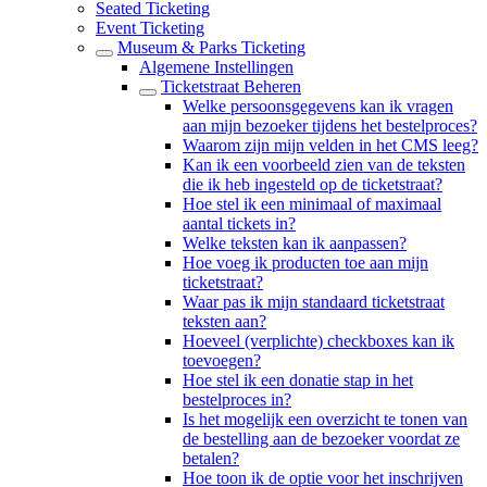
Seated Ticketing
Event Ticketing
Museum & Parks Ticketing
Algemene Instellingen
Ticketstraat Beheren
Welke persoonsgegevens kan ik vragen
aan mijn bezoeker tijdens het bestelproces?
Waarom zijn mijn velden in het CMS leeg?
Kan ik een voorbeeld zien van de teksten
die ik heb ingesteld op de ticketstraat?
Hoe stel ik een minimaal of maximaal
aantal tickets in?
Welke teksten kan ik aanpassen?
Hoe voeg ik producten toe aan mijn
ticketstraat?
Waar pas ik mijn standaard ticketstraat
teksten aan?
Hoeveel (verplichte) checkboxes kan ik
toevoegen?
Hoe stel ik een donatie stap in het
bestelproces in?
Is het mogelijk een overzicht te tonen van
de bestelling aan de bezoeker voordat ze
betalen?
Hoe toon ik de optie voor het inschrijven