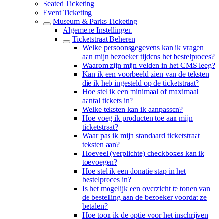
Seated Ticketing
Event Ticketing
Museum & Parks Ticketing
Algemene Instellingen
Ticketstraat Beheren
Welke persoonsgegevens kan ik vragen
aan mijn bezoeker tijdens het bestelproces?
Waarom zijn mijn velden in het CMS leeg?
Kan ik een voorbeeld zien van de teksten
die ik heb ingesteld op de ticketstraat?
Hoe stel ik een minimaal of maximaal
aantal tickets in?
Welke teksten kan ik aanpassen?
Hoe voeg ik producten toe aan mijn
ticketstraat?
Waar pas ik mijn standaard ticketstraat
teksten aan?
Hoeveel (verplichte) checkboxes kan ik
toevoegen?
Hoe stel ik een donatie stap in het
bestelproces in?
Is het mogelijk een overzicht te tonen van
de bestelling aan de bezoeker voordat ze
betalen?
Hoe toon ik de optie voor het inschrijven