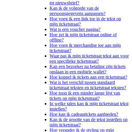
tot nieuwsbrief?
Kan ik de volgorde van de
persoonsgegevens aanpassen?
Hoe voeg ik een link toe in de tekst op
mijn ticketstraat?
Wat is een voucher pagina?
Hoe zet ik mijn ticketstraat online of
offline?
Hoe voeg ik merchandise toe aan mijn
ticketstraat?
Waar pas ik mijn ticketstraat tekst aan voor
een specifieke ticketstraat?
Kan een bezoeker na betaling zijn tickets
opslaan in een mobiele wallet?
Hoe koppel ik tickets aan een ticketstraat?
Wat is het verschil tussen standaard
ticketstraat teksten en ticketstraat teksten?
Hoe toon ik een minder lange lijst van
tickets op mijn ticketstraat?
In welke talen kan ik mijn ticketstraat tekst
instellen?
Hoe kan ik cadeautickets aanbieden?
Kan ik de grootte van de tekst instellen op
mijn ticketstraat?
Hoe verander ik de styling op mijn