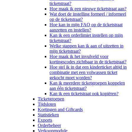
ticketstraat?
Hoe maak ik een nieuwe ticketstraat aan?
Wat doet de instelling formeel / informeel
op de ticketstraat?
Hoe kan in mijn FAQ op de ticketstraat
aanzetten en instellen?
Kan ik een orderlimiet instellen op mijn
ticketstraat?
Welke stappen kan ik aan of uitzetten in
mijn ticketstraat?
Hoe maak ik het invulveld voor
kortingscodes zichtbaar in de ticketstraat?
Hoe stel ik in dat een kinderticket altijd in
combinatie met een volwassen ticket
gekocht moet worden?
Kan ik meerdere ticketgroepen koppelen
aan één ticketstraat?
Kan ik een ticketstraat ook kopiëren?
Ticketgroepen
Tijdsloten
Kortingen and Giftcards
Statistieken
Exports
Orderbeheer
Verkoopmodule