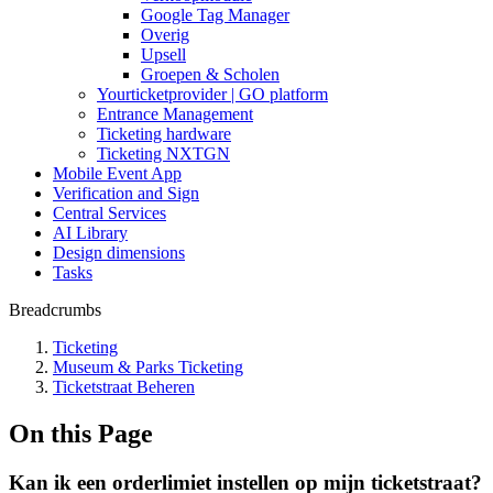
Google Tag Manager
Overig
Upsell
Groepen & Scholen
Yourticketprovider | GO platform
Entrance Management
Ticketing hardware
Ticketing NXTGN
Mobile Event App
Verification and Sign
Central Services
AI Library
Design dimensions
Tasks
Breadcrumbs
Ticketing
Museum & Parks Ticketing
Ticketstraat Beheren
On this Page
Kan ik een orderlimiet instellen op mijn ticketstraat?