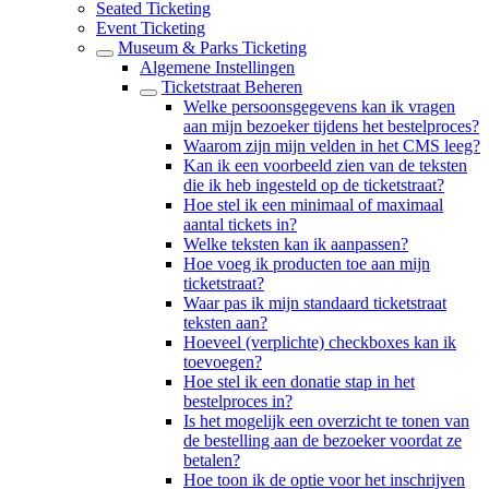
Seated Ticketing
Event Ticketing
Museum & Parks Ticketing
Algemene Instellingen
Ticketstraat Beheren
Welke persoonsgegevens kan ik vragen
aan mijn bezoeker tijdens het bestelproces?
Waarom zijn mijn velden in het CMS leeg?
Kan ik een voorbeeld zien van de teksten
die ik heb ingesteld op de ticketstraat?
Hoe stel ik een minimaal of maximaal
aantal tickets in?
Welke teksten kan ik aanpassen?
Hoe voeg ik producten toe aan mijn
ticketstraat?
Waar pas ik mijn standaard ticketstraat
teksten aan?
Hoeveel (verplichte) checkboxes kan ik
toevoegen?
Hoe stel ik een donatie stap in het
bestelproces in?
Is het mogelijk een overzicht te tonen van
de bestelling aan de bezoeker voordat ze
betalen?
Hoe toon ik de optie voor het inschrijven