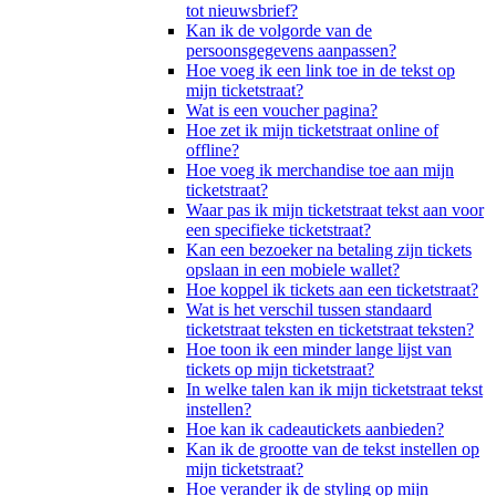
tot nieuwsbrief?
Kan ik de volgorde van de
persoonsgegevens aanpassen?
Hoe voeg ik een link toe in de tekst op
mijn ticketstraat?
Wat is een voucher pagina?
Hoe zet ik mijn ticketstraat online of
offline?
Hoe voeg ik merchandise toe aan mijn
ticketstraat?
Waar pas ik mijn ticketstraat tekst aan voor
een specifieke ticketstraat?
Kan een bezoeker na betaling zijn tickets
opslaan in een mobiele wallet?
Hoe koppel ik tickets aan een ticketstraat?
Wat is het verschil tussen standaard
ticketstraat teksten en ticketstraat teksten?
Hoe toon ik een minder lange lijst van
tickets op mijn ticketstraat?
In welke talen kan ik mijn ticketstraat tekst
instellen?
Hoe kan ik cadeautickets aanbieden?
Kan ik de grootte van de tekst instellen op
mijn ticketstraat?
Hoe verander ik de styling op mijn