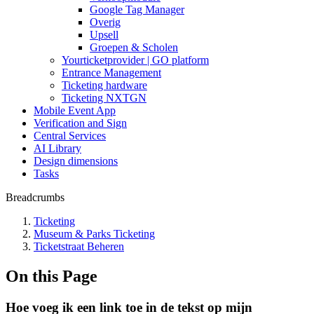
Google Tag Manager
Overig
Upsell
Groepen & Scholen
Yourticketprovider | GO platform
Entrance Management
Ticketing hardware
Ticketing NXTGN
Mobile Event App
Verification and Sign
Central Services
AI Library
Design dimensions
Tasks
Breadcrumbs
Ticketing
Museum & Parks Ticketing
Ticketstraat Beheren
On this Page
Hoe voeg ik een link toe in de tekst op mijn