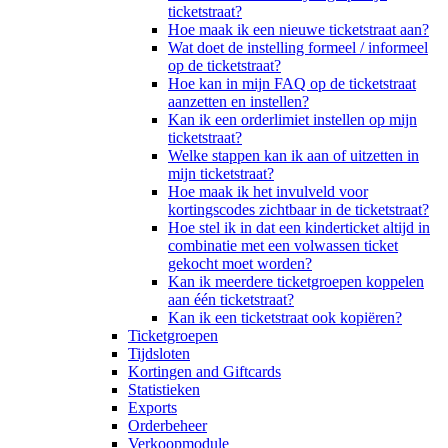
ticketstraat?
Hoe maak ik een nieuwe ticketstraat aan?
Wat doet de instelling formeel / informeel
op de ticketstraat?
Hoe kan in mijn FAQ op de ticketstraat
aanzetten en instellen?
Kan ik een orderlimiet instellen op mijn
ticketstraat?
Welke stappen kan ik aan of uitzetten in
mijn ticketstraat?
Hoe maak ik het invulveld voor
kortingscodes zichtbaar in de ticketstraat?
Hoe stel ik in dat een kinderticket altijd in
combinatie met een volwassen ticket
gekocht moet worden?
Kan ik meerdere ticketgroepen koppelen
aan één ticketstraat?
Kan ik een ticketstraat ook kopiëren?
Ticketgroepen
Tijdsloten
Kortingen and Giftcards
Statistieken
Exports
Orderbeheer
Verkoopmodule