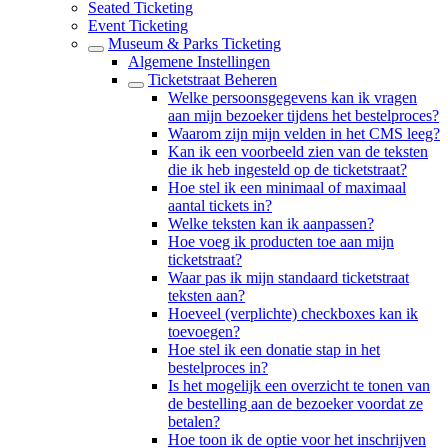
Seated Ticketing
Event Ticketing
Museum & Parks Ticketing
Algemene Instellingen
Ticketstraat Beheren
Welke persoonsgegevens kan ik vragen
aan mijn bezoeker tijdens het bestelproces?
Waarom zijn mijn velden in het CMS leeg?
Kan ik een voorbeeld zien van de teksten
die ik heb ingesteld op de ticketstraat?
Hoe stel ik een minimaal of maximaal
aantal tickets in?
Welke teksten kan ik aanpassen?
Hoe voeg ik producten toe aan mijn
ticketstraat?
Waar pas ik mijn standaard ticketstraat
teksten aan?
Hoeveel (verplichte) checkboxes kan ik
toevoegen?
Hoe stel ik een donatie stap in het
bestelproces in?
Is het mogelijk een overzicht te tonen van
de bestelling aan de bezoeker voordat ze
betalen?
Hoe toon ik de optie voor het inschrijven