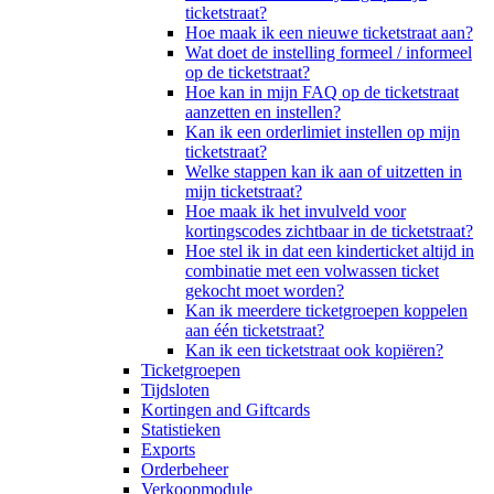
ticketstraat?
Hoe maak ik een nieuwe ticketstraat aan?
Wat doet de instelling formeel / informeel
op de ticketstraat?
Hoe kan in mijn FAQ op de ticketstraat
aanzetten en instellen?
Kan ik een orderlimiet instellen op mijn
ticketstraat?
Welke stappen kan ik aan of uitzetten in
mijn ticketstraat?
Hoe maak ik het invulveld voor
kortingscodes zichtbaar in de ticketstraat?
Hoe stel ik in dat een kinderticket altijd in
combinatie met een volwassen ticket
gekocht moet worden?
Kan ik meerdere ticketgroepen koppelen
aan één ticketstraat?
Kan ik een ticketstraat ook kopiëren?
Ticketgroepen
Tijdsloten
Kortingen and Giftcards
Statistieken
Exports
Orderbeheer
Verkoopmodule