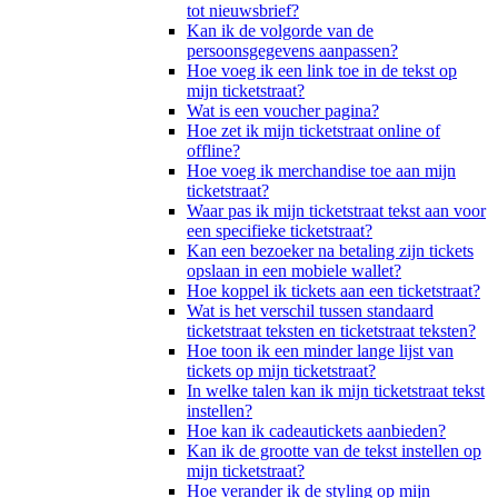
tot nieuwsbrief?
Kan ik de volgorde van de
persoonsgegevens aanpassen?
Hoe voeg ik een link toe in de tekst op
mijn ticketstraat?
Wat is een voucher pagina?
Hoe zet ik mijn ticketstraat online of
offline?
Hoe voeg ik merchandise toe aan mijn
ticketstraat?
Waar pas ik mijn ticketstraat tekst aan voor
een specifieke ticketstraat?
Kan een bezoeker na betaling zijn tickets
opslaan in een mobiele wallet?
Hoe koppel ik tickets aan een ticketstraat?
Wat is het verschil tussen standaard
ticketstraat teksten en ticketstraat teksten?
Hoe toon ik een minder lange lijst van
tickets op mijn ticketstraat?
In welke talen kan ik mijn ticketstraat tekst
instellen?
Hoe kan ik cadeautickets aanbieden?
Kan ik de grootte van de tekst instellen op
mijn ticketstraat?
Hoe verander ik de styling op mijn