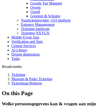
Google Tag Manager
Overig
Upsell
Groepen & Scholen
Yourticketprovider | GO platform
Entrance Management
Ticketing hardware
Ticketing NXTGN
Mobile Event App
Verification and Sign
Central Services
AI Library
Design dimensions
Tasks
Breadcrumbs
Ticketing
Museum & Parks Ticketing
Ticketstraat Beheren
On this Page
Welke persoonsgegevens kan ik vragen aan mijn